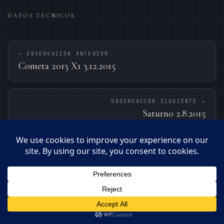
DATOS TÉCNICOS
← OBSERVACIÓN ANTERIOR
Cometa 2013 X1 3.12.2015
OBSERVACIÓN SIGUIENTE →
Saturno 2.8.2015
© 2026 · OBSERVATORI DE BEGUES – PEPE MANTECA
MANTECA0359@GMAIL.COM
BEGUES · 41.33°N · 1.92°E