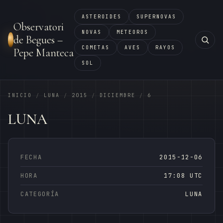
ASTEROIDES
SUPERNOVAS
Observatori
NOVAS
METEOROS
de Begues –
COMETAS
AVES
RAYOS
Pepe Manteca
SOL
INICIO
LUNA
2015
DICIEMBRE
6
/
/
/
/
LUNA
FECHA
2015-12-06
HORA
17:08 UTC
CATEGORÍA
LUNA